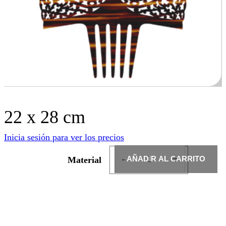
22 x 28 cm
Inicia sesión para ver los precios
2
-
+
AÑADIR AL CARRITO
Material
2
x
2
8