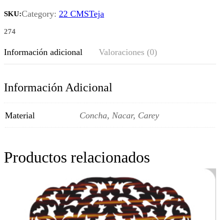
c
Category:
22 CMS
Teja
SKU:
m
274
c
a
Información adicional
Valoraciones (0)
n
t
Información Adicional
i
d
Material
Concha, Nacar, Carey
a
d
Productos relacionados